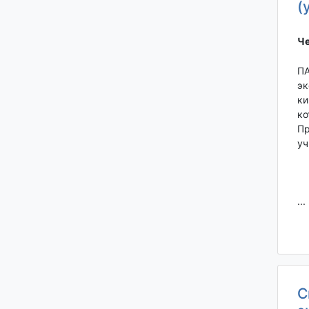
(
Че
ПА
эк
ки
ко
Пр
уч
...
С