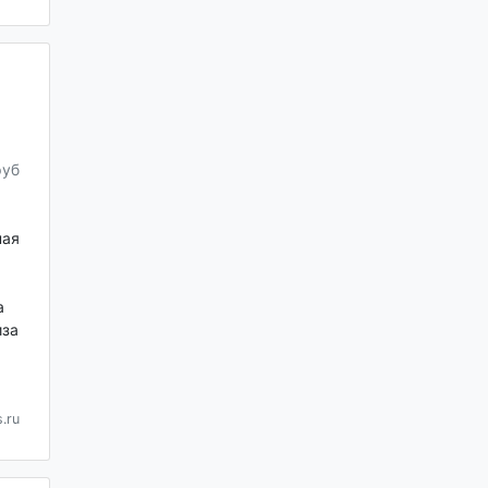
руб
ная
а
иза
.ru