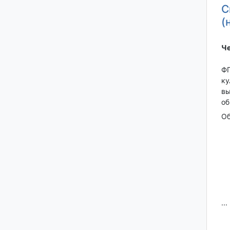
С
(
Че
ФГ
ку
вы
об
Об
...