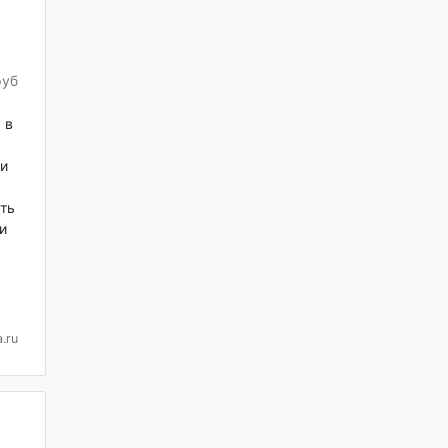
руб
 в
и
ть
и
.ru