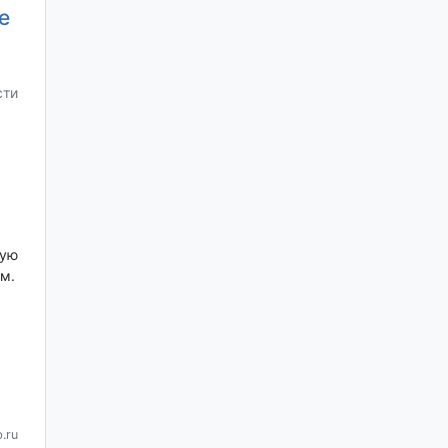
е
сти
я
кую
м.
.
.ru