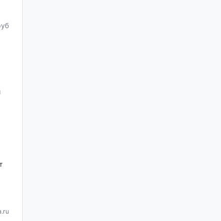
руб
й
х
т
.ru