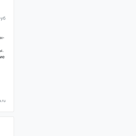
руб
н-
ы.
ие
.ru