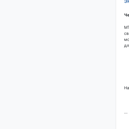
э
Че
МТ
св
мо
дл
На
...