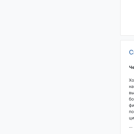
С
Че
Хо
на
вы
бо
фи
по
ци
...