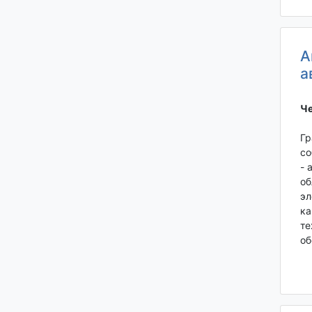
А
а
Че
Гр
со
- 
об
эл
ка
те
об