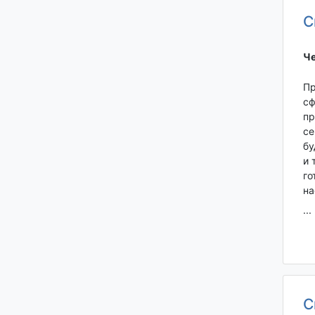
С
Че
Пр
сф
пр
се
бу
и 
го
на
...
С