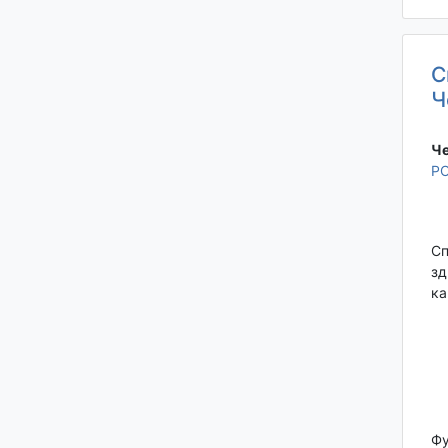
С
Ч
Че
Р
Сп
зд
ка
Фу