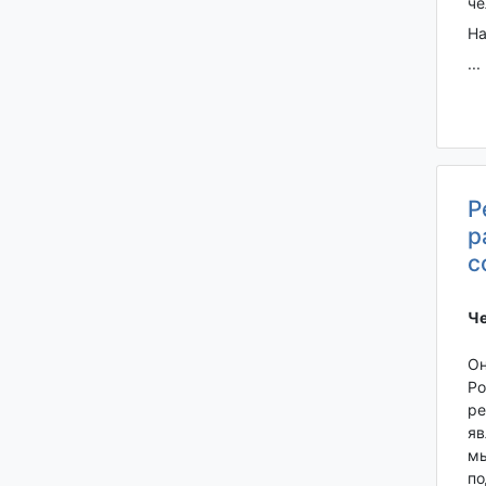
че
На
...
Р
р
с
Че
Он
Ро
ре
яв
мы
по