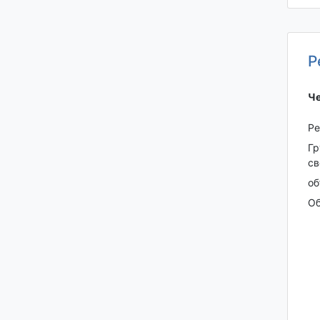
Р
Че
Ре
Гр
св
о
Об