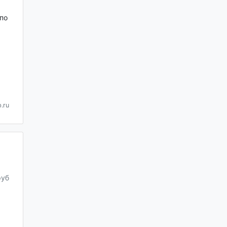
по
.ru
руб