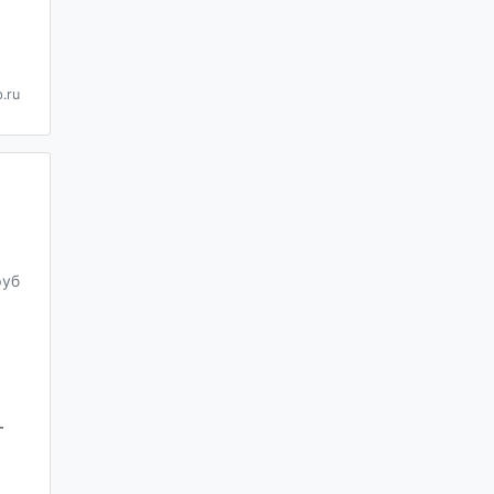
.ru
руб
—