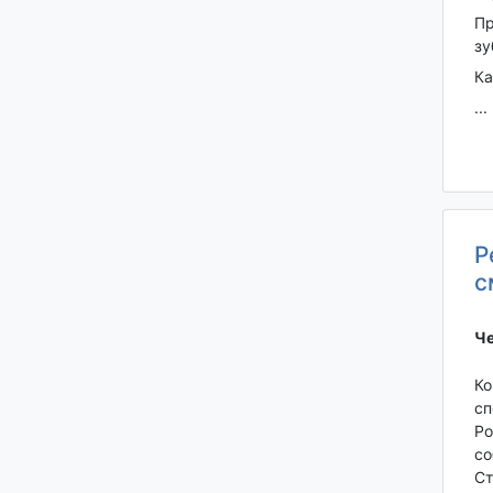
Пр
зу
К
...
Р
с
Че
Ко
сп
Ро
со
Ст