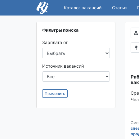
Каталог вакансий
Статьи
Фильтры поиска
Зарплата от
Источник вакансий
Раб
вак
Сре
Применить
Чел
Смо
спе
про