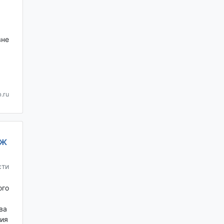
вне
.ru
аж
сти
ого
ва
ия