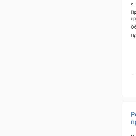
и 
Пр
пр
Об
Пр
...
Р
п