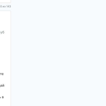
0 из 143
руб
те
щей
ь в