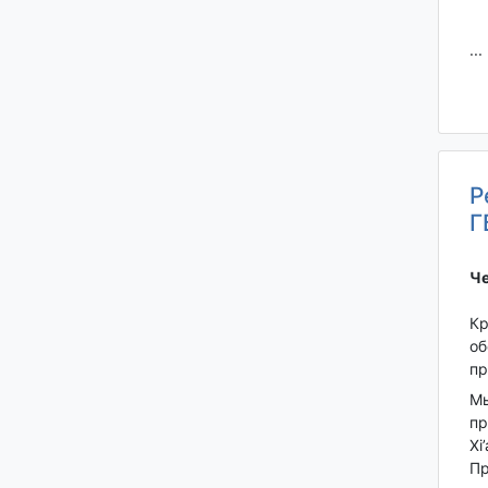
...
Р
Г
Че
Кр
об
пр
Мы
пр
Xi
Пр