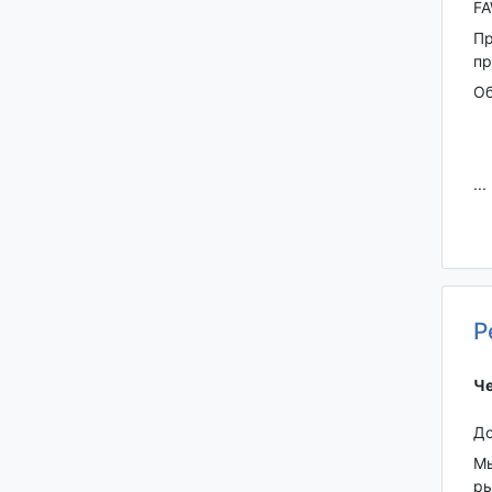
FA
Пр
пр
Об
...
Р
Че
До
Мы
ры