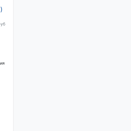
)
руб
ия