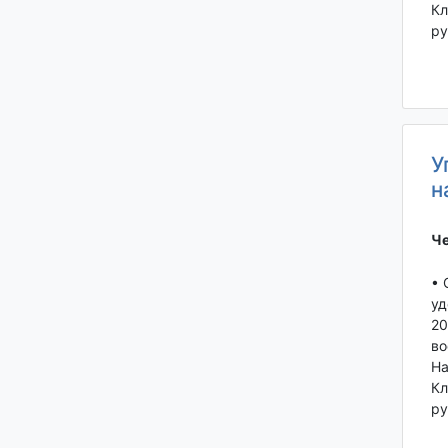
Кл
ру
У
н
Че
• 
уд
20
во
На
Кл
ру