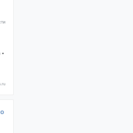
сти
 •
.ru
во