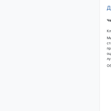
Д
Че
Кл
Мы
ст
пр
оц
лу
Об