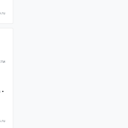
.ru
сти
 •
.ru