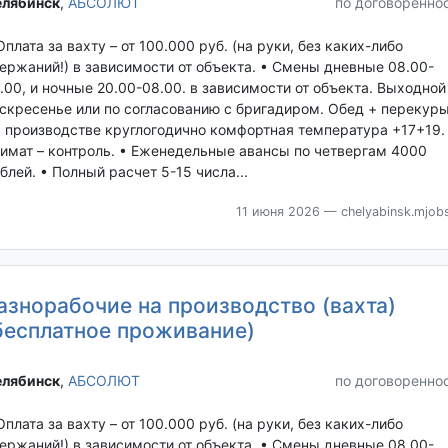
лябинск‎
,
АБСОЛЮТ
по договоренно
Оплата за вахту – от 100.000 руб. (на руки, без каких-либо
ержаний!) в зависимости от объекта. • Смены дневные 08.00-
.00, и ночные 20.00-08.00. в зависимости от объекта. Выходной
скресенье или по согласованию с бригадиром. Обед + перекуры
 производстве круглогодично комфортная температура +17+19.
имат – контроль. • Еженедельные авансы по четвергам 4000
блей. • Полный расчет 5-15 числа...
11 июня 2026
— chelyabinsk.mjobs
азнорабочие на производство (вахта)
бесплатное проживание)
лябинск‎
,
АБСОЛЮТ
по договоренно
Оплата за вахту – от 100.000 руб. (на руки, без каких-либо
ержаний!) в зависимости от объекта. • Смены дневные 08.00-