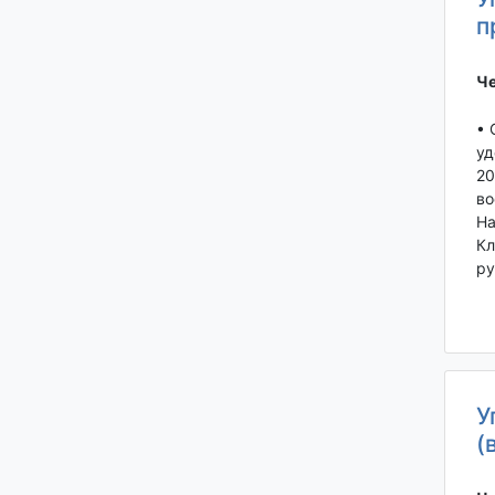
п
Че
• 
уд
20
во
На
Кл
ру
У
(