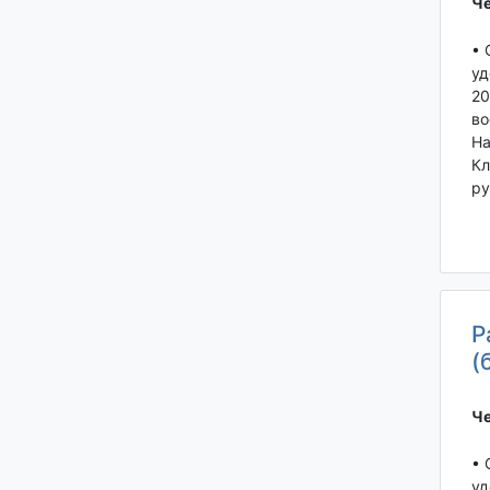
Че
• 
уд
20
во
На
Кл
ру
Р
(
Че
• 
уд