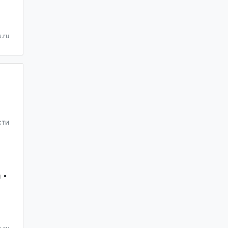
.ru
сти
 •