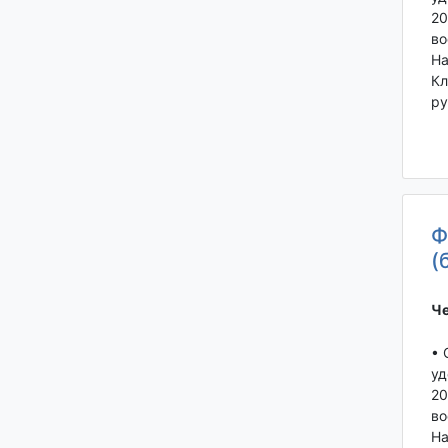
20
во
На
Кл
ру
Ф
(
Че
• 
уд
20
во
На