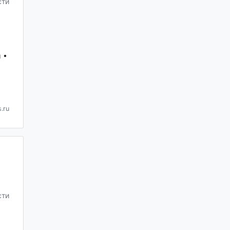
сти
 •
.ru
сти