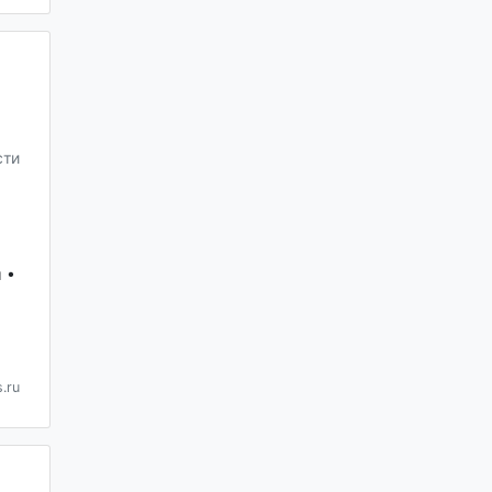
сти
 •
.ru