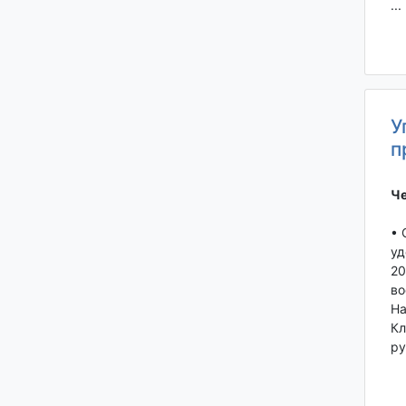
...
У
п
Че
• 
уд
20
во
На
Кл
ру