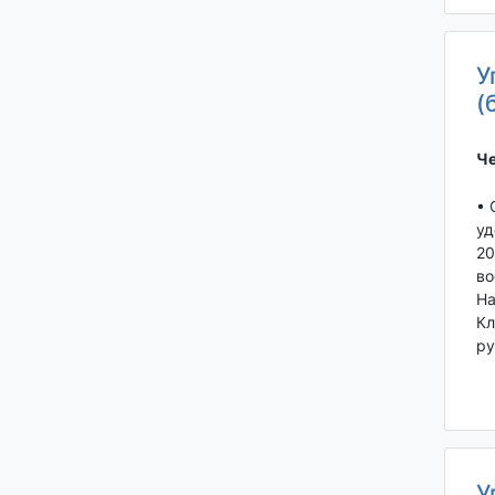
У
(
Че
• 
уд
20
во
На
Кл
ру
У