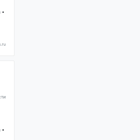
 •
.ru
сти
 •