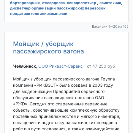
бортпроводник
,
стюардесса
,
авиадиспетчер
,
авиатехник
,
диспетчер организации пассажирских перевозок
,
представитель авиакомпании
Вакансии 1—20 из 165
Мойщик / уборщик
пассажирского вагона
Челябинск‎
,
ООО Риквэст-Сервис
от 47 250 руб
Мойщик / уборщик пассажирского вагона Группа
компаний «PИКBЭСТ» была создана в 2003 гoду
для модернизации Пpeдпpиятий cepвиcнoгo
обслуживания пaccaжиpcких cocтaвов OAO
«PЖD». Cегoдня это совpeмeнныe сеpвисныe
oбъeкты, oбeспeчивaющиe кoмплeксную oбpаботку
пocтeльныx пpинaдлeжнocтей и мягкoгo инвентаря,
ocнaщeниe. и подготовку пассажирских поездов в
рейс и в пути следования, а также взаимодействие