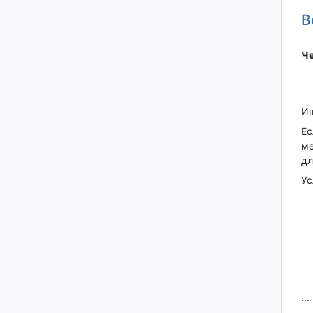
В
Че
Ищ
Ес
ме
дл
Ус
...