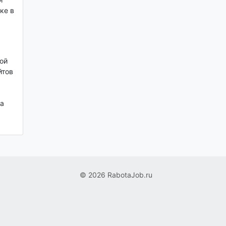
ке в
ой
йтов
а
© 2026 RabotaJob.ru