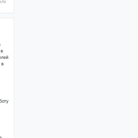
.ru
в
 в
елей
 в
боту
й