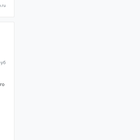
.ru
руб
го