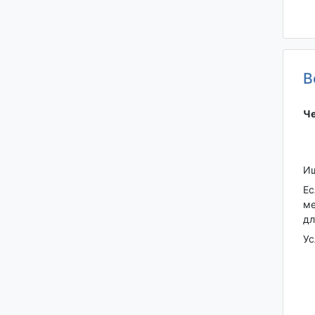
В
Че
Ищ
Ес
ме
дл
Ус