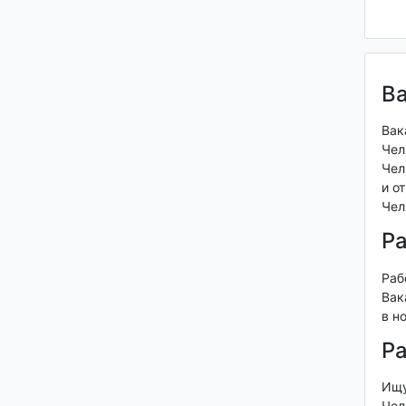
В
Вак
Чел
Чел
и о
Чел
Ра
Раб
Вак
в н
Ра
Ищу
Чел