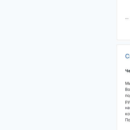
...
С
Че
Мы
Во
по
ру
на
ко
По